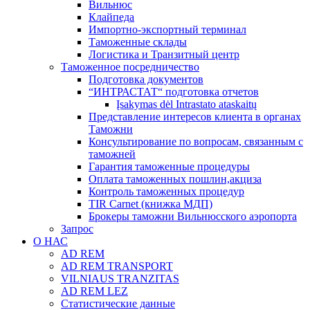
Вильнюс
Клайпеда
Импортно-экспортный терминал
Таможенные склады
Логистика и Транзитный центр
Таможенное посредничество
Подготовка документов
“ИНТРАСТАТ“ подготовка отчетов
Įsakymas dėl Intrastato ataskaitų
Представление интересов клиента в органах
Таможни
Консультирование по вопросам, связанным с
таможней
Гарантия таможенные процедуры
Оплата таможенных пошлин,акциза
Контроль таможенных процедур
TIR Carnet (книжка МДП)
Брокеры таможни Вильнюсского аэропорта
Запрос
О НАС
AD REM
AD REM TRANSPORT
VILNIAUS TRANZITAS
AD REM LEZ
Статистические данные