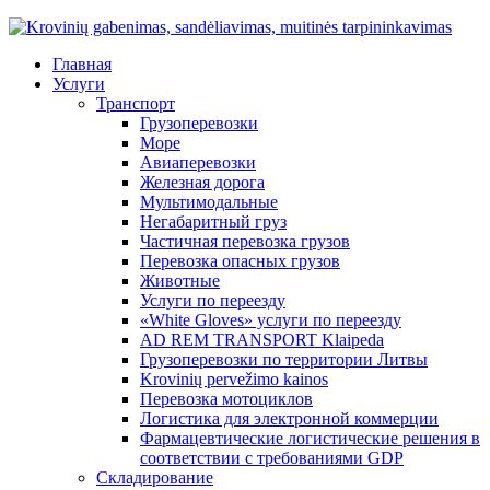
Главная
Услуги
Транспорт
Грузоперевозки
Море
Авиаперевозки
Железная дорога
Мультимодальные
Негабаритный груз
Частичная перевозка грузов
Перевозка опасных грузов
Животные
Услуги по переезду
«White Gloves» услуги по переезду
AD REM TRANSPORT Klaipeda
Грузоперевозки по территории Литвы
Krovinių pervežimo kainos
Перевозка мотоциклов
Логистика для электронной коммерции
Фармацевтические логистические решения в
соответствии с требованиями GDP
Складирование