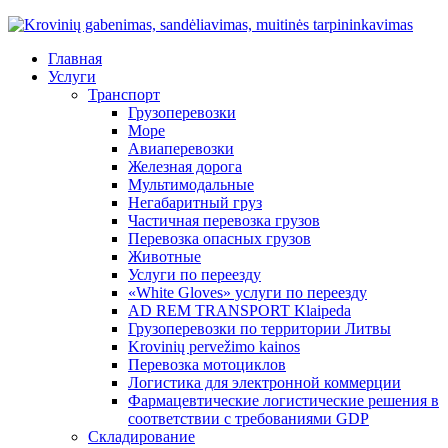
Главная
Услуги
Транспорт
Грузоперевозки
Море
Авиаперевозки
Железная дорога
Мультимодальные
Негабаритный груз
Частичная перевозка грузов
Перевозка опасных грузов
Животные
Услуги по переезду
«White Gloves» услуги по переезду
AD REM TRANSPORT Klaipeda
Грузоперевозки по территории Литвы
Krovinių pervežimo kainos
Перевозка мотоциклов
Логистика для электронной коммерции
Фармацевтические логистические решения в
соответствии с требованиями GDP
Складирование