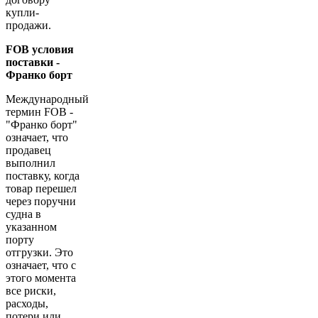
купли-
продажи.
FOB условия
поставки -
Франко борт
Международный
термин FOB -
"Франко борт"
означает, что
продавец
выполнил
поставку, когда
товар перешел
через поручни
судна в
указанном
порту
отгрузки. Это
означает, что с
этого момента
все риски,
расходы,
потери или