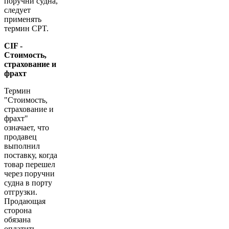
поручни судна,
следует
применять
термин CPT.
CIF -
Стоимость,
страхование и
фрахт
Термин
"Стоимость,
страхование и
фрахт"
означает, что
продавец
выполнил
поставку, когда
товар перешел
через поручни
судна в порту
отгрузки.
Продающая
сторона
обязана
оплатить