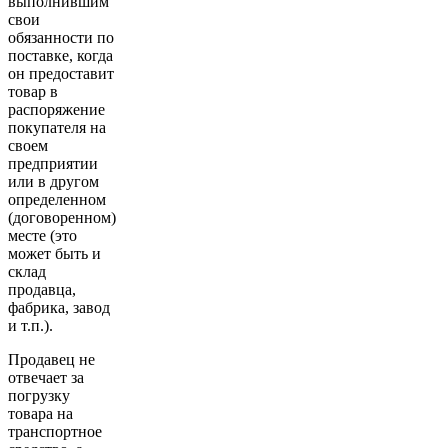
выполнившим
свои
обязанности по
поставке, когда
он предоставит
товар в
распоряжение
покупателя на
своем
предприятии
или в другом
определенном
(договоренном)
месте (это
может быть и
склад
продавца,
фабрика, завод
и т.п.).
Продавец не
отвечает за
погрузку
товара на
транспортное