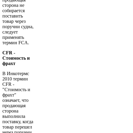
сторона не
собирается
поставить
товар через
поручни судна,
следует
применять
термин FCA.
CFR -
Стоимость и
фрахт
В Инкотермс
2010 термин
CFR -
"Стоимость и
фрахт"
означает, что
продающая
сторона
выполнила
поставку, когда
товар перешел
через поручни