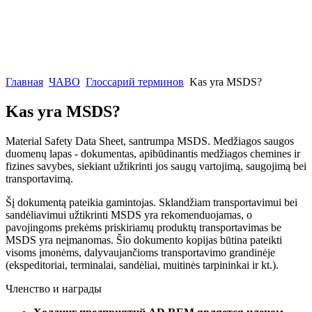
Главная
ЧАВО
Глоссарий терминов
Kas yra MSDS?
Kas yra MSDS?
Material Safety Data Sheet, santrumpa MSDS. Medžiagos saugos
duomenų lapas - dokumentas, apibūdinantis medžiagos chemines ir
fizines savybes, siekiant užtikrinti jos saugų vartojimą, saugojimą bei
transportavimą.
Šį dokumentą pateikia gamintojas. Sklandžiam transportavimui bei
sandėliavimui užtikrinti MSDS yra rekomenduojamas, o
pavojingoms prekėms priskiriamų produktų transportavimas be
MSDS yra neįmanomas. Šio dokumento kopijas būtina pateikti
visoms įmonėms, dalyvaujančioms transportavimo grandinėje
(ekspeditoriai, terminalai, sandėliai, muitinės tarpininkai ir kt.).
Членство и награды