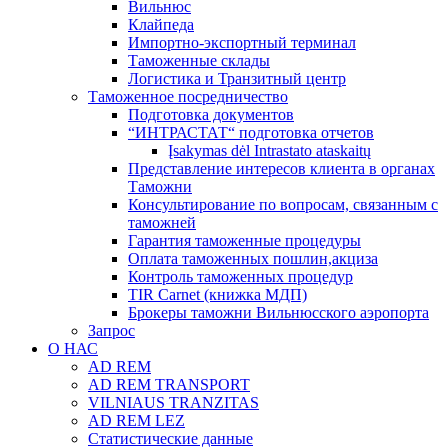
Вильнюс
Клайпеда
Импортно-экспортный терминал
Таможенные склады
Логистика и Транзитный центр
Таможенное посредничество
Подготовка документов
“ИНТРАСТАТ“ подготовка отчетов
Įsakymas dėl Intrastato ataskaitų
Представление интересов клиента в органах
Таможни
Консультирование по вопросам, связанным с
таможней
Гарантия таможенные процедуры
Оплата таможенных пошлин,акциза
Контроль таможенных процедур
TIR Carnet (книжка МДП)
Брокеры таможни Вильнюсского аэропорта
Запрос
О НАС
AD REM
AD REM TRANSPORT
VILNIAUS TRANZITAS
AD REM LEZ
Статистические данные