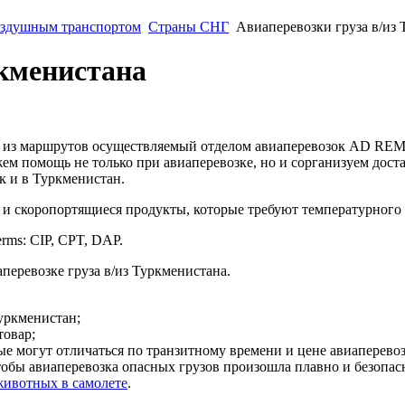
оздушным транспортом
Страны СНГ
Авиаперевозки груза в/из 
ркменистана
н из маршрутов осуществляемый отделом авиаперевозок AD 
ем помощь не только при авиаперевозке, но и сорганизуем дост
к и в Туркменистан.
и скоропортящиеся продукты, которые требуют температурного р
rms: CIP, CPT, DAP.
аперевозке груза в/из Туркменистана.
уркменистан;
товар;
е могут отличаться по транзитному времени и цене авиаперевоз
бы авиаперевозка опасных грузов произошла плавно и безопас
животных в самолете
.