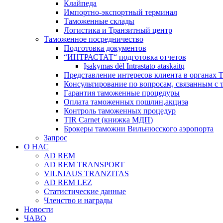
Клайпеда
Импортно-экспортный терминал
Таможенные склады
Логистика и Транзитный центр
Таможенное посредничество
Подготовка документов
“ИНТРАСТАТ“ подготовка отчетов
Įsakymas dėl Intrastato ataskaitų
Представление интересов клиента в органах
Консультирование по вопросам, связанным с
Гарантия таможенные процедуры
Оплата таможенных пошлин,акциза
Контроль таможенных процедур
TIR Carnet (книжка МДП)
Брокеры таможни Вильнюсского аэропорта
Запрос
О НАС
AD REM
AD REM TRANSPORT
VILNIAUS TRANZITAS
AD REM LEZ
Статистические данные
Членство и награды
Новости
ЧАВО