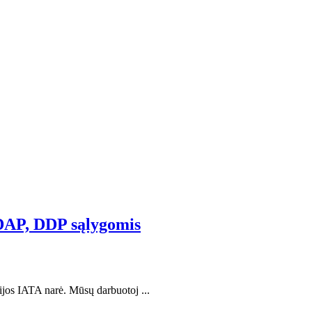
DAP, DDP sąlygomis
os IATA narė. Mūsų darbuotoj ...