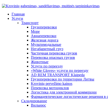
Главная
Услуги
Транспорт
Грузоперевозки
Море
Авиаперевозки
Железная дорога
Мультимодальные
Негабаритный груз
Частичная перевозка грузов
Перевозка опасных грузов
Животные
Услуги по переезду
«White Gloves» услуги по переезду
AD REM TRANSPORT Klaipeda
Грузоперевозки по территории Литвы
Krovinių pervežimo kainos
Перевозка мотоциклов
Логистика для электронной коммерции
Фармацевтические логистические решения в 
Складирование
Вильнюс