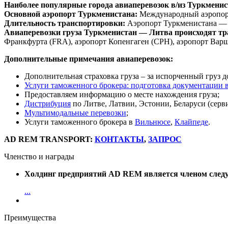
Наиболее популярные города авиаперевозок в/из Туркменис
Основной аэропорт Туркменистана:
Международный аэропор
Длительность транспортировки:
Аэропорт Туркменистана —
Авиаперевозки груза Туркменистан — Литва происходят тр
Франкфурта (FRA), аэропорт Копенгаген (CPH), аэропорт Вар
Дополнительные примечания авиаперевозок:
Дополнительная страховка груза – за испорченный груз д
Услуги таможенного брокера: подготовка документации 
Предоставляем информацию о месте нахождения груза;
Дистрибуция
по Литве, Латвии, Эстонии, Беларуси (сервис
Мультимодальные перевозки
;
Услуги таможенного брокера в
Вильнюсе
,
Клайпеде
.
AD REM TRANSPORT:
КОНТАКТЫ
,
ЗАПРОС
Членство и награды
Холдинг предприятий AD REM является членом след
...
Преимущества