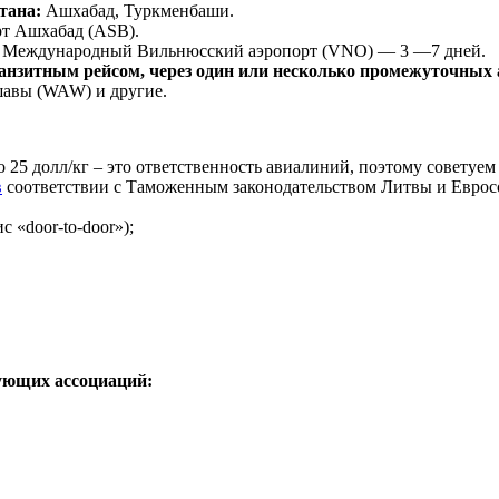
тана:
Ашхабад, Туркменбаши.
т Ашхабад (ASB).
 Международный Вильнюсский аэропорт (VNO) — 3 —7 дней.
анзитным рейсом, через один или несколько промежуточных 
шавы (WAW) и другие.
о 25 долл/кг – это ответственность авиалиний, поэтому советуе
в
соответствии с Таможенным законодательством Литвы и Еврос
 «door-to-door»);
ующих ассоциаций: