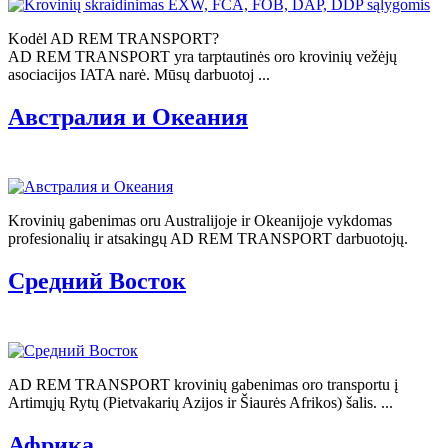
Kodėl AD REM TRANSPORT?
AD REM TRANSPORT yra tarptautinės oro krovinių vežėjų
asociacijos IATA narė. Mūsų darbuotoj ...
Австралия и Океания
Krovinių gabenimas oru Australijoje ir Okeanijoje vykdomas
profesionalių ir atsakingų AD REM TRANSPORT darbuotojų.
Средний Восток
AD REM TRANSPORT krovinių gabenimas oro transportu į
Artimųjų Rytų (Pietvakarių Azijos ir Šiaurės Afrikos) šalis. ...
Африка