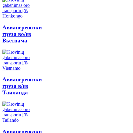
Авиаперевозки
груза во/из
Вьетнама
Авиаперевозки
груза в/из
Таиланда
Авиаперевозки