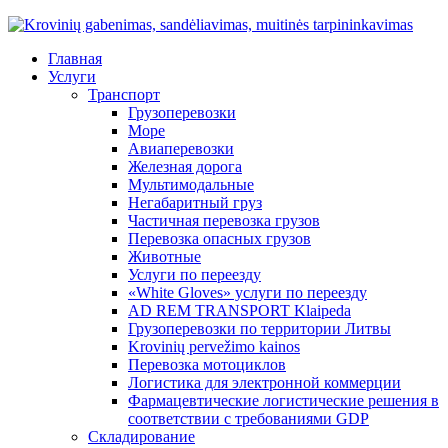
Главная
Услуги
Транспорт
Грузоперевозки
Море
Авиаперевозки
Железная дорога
Мультимодальные
Негабаритный груз
Частичная перевозка грузов
Перевозка опасных грузов
Животные
Услуги по переезду
«White Gloves» услуги по переезду
AD REM TRANSPORT Klaipeda
Грузоперевозки по территории Литвы
Krovinių pervežimo kainos
Перевозка мотоциклов
Логистика для электронной коммерции
Фармацевтические логистические решения в
соответствии с требованиями GDP
Складирование