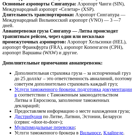
Основные аэропорты Сингапура:
Аэропорт Чанги (SIN),
Международный аэропорт «Селетар» (XSP).
Длительность транспортировки:
Аэропорт Сингапура —
Международный Вильнюсский аэропорт (VNO) — 3 —7
дней.
Авиаперевозки груза Сингапур — Литва происходят
транзитным рейсом, через один или несколько
промежуточных аэропортов:
Аэропорт Хельсинки (HEL),
аэропорт Франкфурта (FRA), аэропорт Копенгаген (CPH),
аэропорт Варшавы (WAW) и другие.
Дополнительные примечания авиаперевозок:
Дополнительная страховка груза – за испорченный груз
до 25 долл/кг – это ответственность авиалиний, поэтому
советуем дополнительно страховать каждый груз;
Услуги таможенного брокера: подготовка документации
в
соответствии с Таможенным законодательством
Литвы и Евросоюза, заполнение таможенных
деклараций;
Предоставляем информацию о месте нахождения груза;
Дистрибуция
по Литве, Латвии, Эстонии, Беларуси
(сервис «door-to-door»);
Мультимодальные перевозки
;
Услуги таможенного брокера в
Вильнюсе
,
Клайпеде
.