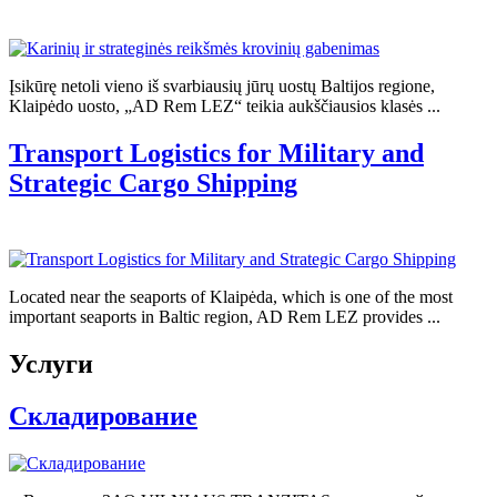
Įsikūrę netoli vieno iš svarbiausių jūrų uostų Baltijos regione,
Klaipėdo uosto, „AD Rem LEZ“ teikia aukščiausios klasės ...
Transport Logistics for Military and
Strategic Cargo Shipping
Located near the seaports of Klaipėda, which is one of the most
important seaports in Baltic region, AD Rem LEZ provides ...
Услуги
Складирование