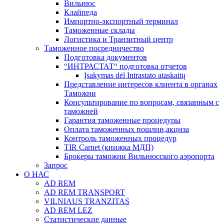
Вильнюс
Клайпеда
Импортно-экспортный терминал
Таможенные склады
Логистика и Транзитный центр
Таможенное посредничество
Подготовка документов
“ИНТРАСТАТ“ подготовка отчетов
Įsakymas dėl Intrastato ataskaitų
Представление интересов клиента в органах
Таможни
Консультирование по вопросам, связанным с
таможней
Гарантия таможенные процедуры
Оплата таможенных пошлин,акциза
Контроль таможенных процедур
TIR Carnet (книжка МДП)
Брокеры таможни Вильнюсского аэропорта
Запрос
О НАС
AD REM
AD REM TRANSPORT
VILNIAUS TRANZITAS
AD REM LEZ
Статистические данные