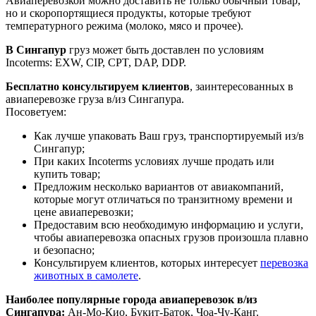
Авиаперевозкой можно доставить не только обычный товар,
но и скоропортящиеся продукты, которые требуют
температурного режима (молоко, мясо и прочее).
В Сингапур
груз может быть доставлен по условиям
Incoterms: EXW, CIP, CPT, DAP, DDP.
Бесплатно консультируем клиентов
, заинтересованных в
авиаперевозке груза в/из Сингапура.
Посоветуем:
Как лучше упаковать Ваш груз, транспортируемый из/в
Сингапур;
При каких Incoterms условиях лучше продать или
купить товар;
Предложим несколько вариантов от авиакомпаний,
которые могут отличаться по транзитному времени и
цене авиаперевозки;
Предоставим всю необходимую информацию и услуги,
чтобы авиаперевозка опасных грузов произошла плавно
и безопасно;
Консультируем клиентов, которых интересует
перевозка
животных в самолете
.
Наиболее популярные города авиаперевозок в/из
Сингапура:
Ан-Мо-Кио, Букит-Баток, Чоа-Чу-Канг.