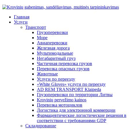
Главная
Услуги
Транспорт
Грузоперевозки
Море
Авиаперевозки
Железная дорога
Мультимодальные
Негабаритный груз
Частичная перевозка грузов
Перевозка опасных грузов
Животные
Услуги по переезду
«White Gloves» услуги по переезду
AD REM TRANSPORT Klaipeda
Грузоперевозки по территории Литвы
Krovinių pervežimo kainos
Перевозка мотоциклов
Логистика для электронной коммерции
Фармацевтические логистические решения в
соответствии с требованиями GDP
Складирование