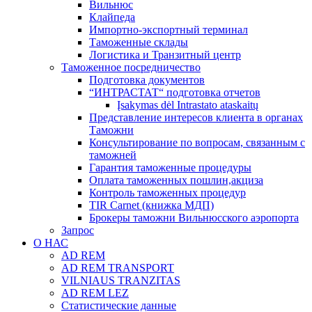
Вильнюс
Клайпеда
Импортно-экспортный терминал
Таможенные склады
Логистика и Транзитный центр
Таможенное посредничество
Подготовка документов
“ИНТРАСТАТ“ подготовка отчетов
Įsakymas dėl Intrastato ataskaitų
Представление интересов клиента в органах
Таможни
Консультирование по вопросам, связанным с
таможней
Гарантия таможенные процедуры
Оплата таможенных пошлин,акциза
Контроль таможенных процедур
TIR Carnet (книжка МДП)
Брокеры таможни Вильнюсского аэропорта
Запрос
О НАС
AD REM
AD REM TRANSPORT
VILNIAUS TRANZITAS
AD REM LEZ
Статистические данные