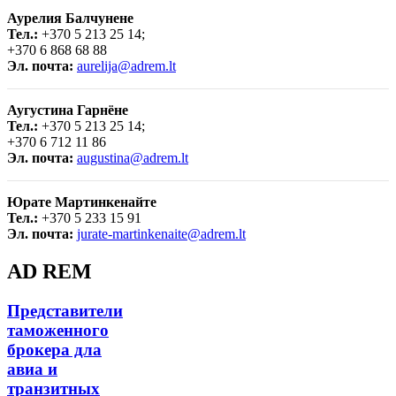
Аурелия Балчунене
Тел.:
+370 5 213 25 14;
+370 6 868 68 88
Эл. почта:
aurelija@adrem.lt
Аугустина Гарнёне
Тел.:
+370 5 213 25 14;
+370 6 712 11 86
Эл. почта:
augustina@adrem.lt
Юрате Мартинкенайте
Тел.:
+370 5 233 15 91
Эл. почта:
jurate-martinkenaite@adrem.lt
AD REM
Представители
таможенного
брокера дла
авиа и
транзитных