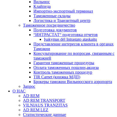
Вильнюс
Клайпеда
Импортно-экспортный терминал
Таможенные склады
Логистика и Транзитный центр
Таможенное посредничество
Подготовка документов
“ИНТРАСТАТ“ подготовка отчетов
Įsakymas dėl Intrastato ataskaitų
Представление интересов клиента в органах
Таможни
Консультирование по вопросам, связанным с
таможней
Гарантия таможенные процедуры
Оплата таможенных пошлин,акциза
Контроль таможенных процедур
TIR Carnet (книжка МДП)
Брокеры таможни Вильнюсского аэропорта
Запрос
О НАС
AD REM
AD REM TRANSPORT
VILNIAUS TRANZITAS
AD REM LEZ
Статистические данные