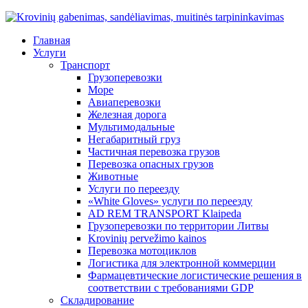
Главная
Услуги
Транспорт
Грузоперевозки
Море
Авиаперевозки
Железная дорога
Мультимодальные
Негабаритный груз
Частичная перевозка грузов
Перевозка опасных грузов
Животные
Услуги по переезду
«White Gloves» услуги по переезду
AD REM TRANSPORT Klaipeda
Грузоперевозки по территории Литвы
Krovinių pervežimo kainos
Перевозка мотоциклов
Логистика для электронной коммерции
Фармацевтические логистические решения в
соответствии с требованиями GDP
Складирование