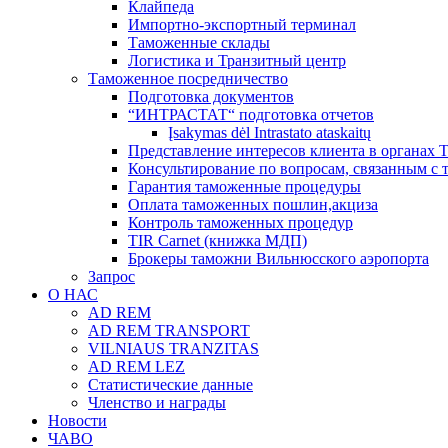
Клайпеда
Импортно-экспортный терминал
Таможенные склады
Логистика и Транзитный центр
Таможенное посредничество
Подготовка документов
“ИНТРАСТАТ“ подготовка отчетов
Įsakymas dėl Intrastato ataskaitų
Представление интересов клиента в органах
Консультирование по вопросам, связанным с
Гарантия таможенные процедуры
Оплата таможенных пошлин,акциза
Контроль таможенных процедур
TIR Carnet (книжка МДП)
Брокеры таможни Вильнюсского аэропорта
Запрос
О НАС
AD REM
AD REM TRANSPORT
VILNIAUS TRANZITAS
AD REM LEZ
Статистические данные
Членство и награды
Новости
ЧАВО