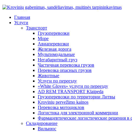
Главная
Услуги
Транспорт
Грузоперевозки
Море
Авиаперевозки
Железная дорога
Мультимодальные
Негабаритный груз
Частичная перевозка грузов
Перевозка опасных грузов
Животные
Услуги по переезду
«White Gloves» услуги по переезду
AD REM TRANSPORT Klaipeda
Грузоперевозки по территории Литвы
Krovinių pervežimo kainos
Перевозка мотоциклов
Логистика для электронной коммерции
Фармацевтические логистические решения в 
Складирование
Вильнюс