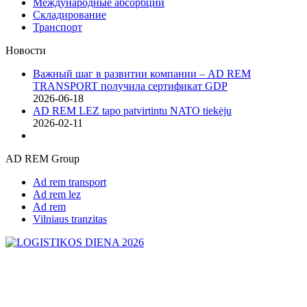
Международные абсорбции
Складирование
Транспорт
Новости
Важный шаг в развитии компании – AD REM
TRANSPORT получила сертификат GDP
2026-06-18
AD REM LEZ tapo patvirtintu NATO tiekėju
2026-02-11
AD REM Group
Ad rem transport
Ad rem lez
Ad rem
Vilniaus tranzitas