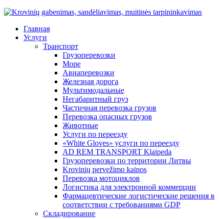
Главная
Услуги
Транспорт
Грузоперевозки
Море
Авиаперевозки
Железная дорога
Мультимодальные
Негабаритный груз
Частичная перевозка грузов
Перевозка опасных грузов
Животные
Услуги по переезду
«White Gloves» услуги по переезду
AD REM TRANSPORT Klaipeda
Грузоперевозки по территории Литвы
Krovinių pervežimo kainos
Перевозка мотоциклов
Логистика для электронной коммерции
Фармацевтические логистические решения в
соответствии с требованиями GDP
Складирование