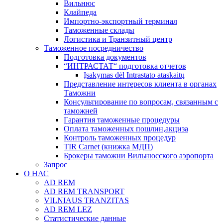
Вильнюс
Клайпеда
Импортно-экспортный терминал
Таможенные склады
Логистика и Транзитный центр
Таможенное посредничество
Подготовка документов
“ИНТРАСТАТ“ подготовка отчетов
Įsakymas dėl Intrastato ataskaitų
Представление интересов клиента в органах
Таможни
Консультирование по вопросам, связанным с
таможней
Гарантия таможенные процедуры
Оплата таможенных пошлин,акциза
Контроль таможенных процедур
TIR Carnet (книжка МДП)
Брокеры таможни Вильнюсского аэропорта
Запрос
О НАС
AD REM
AD REM TRANSPORT
VILNIAUS TRANZITAS
AD REM LEZ
Статистические данные