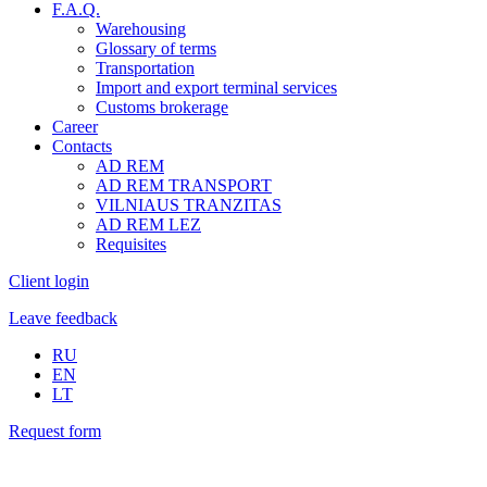
F.A.Q.
Warehousing
Glossary of terms
Transportation
Import and export terminal services
Customs brokerage
Career
Contacts
AD REM
AD REM TRANSPORT
VILNIAUS TRANZITAS
AD REM LEZ
Requisites
Client login
Leave feedback
RU
EN
LT
Request form