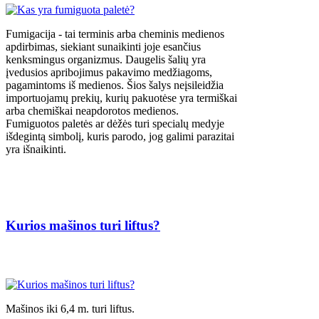
Fumigacija - tai terminis arba cheminis medienos
apdirbimas, siekiant sunaikinti joje esančius
kenksmingus organizmus. Daugelis šalių yra
įvedusios apribojimus pakavimo medžiagoms,
pagamintoms iš medienos. Šios šalys neįsileidžia
importuojamų prekių, kurių pakuotėse yra termiškai
arba chemiškai neapdorotos medienos.
Fumiguotos paletės ar dėžės turi specialų medyje
išdegintą simbolį, kuris parodo, jog galimi parazitai
yra išnaikinti.
Kurios mašinos turi liftus?
Mašinos iki 6,4 m. turi liftus.