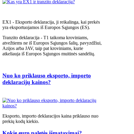
EX1 - Eksporto deklaracija, ji reikalinga, kai prekės
yra eksportuojamos iš Europos Sąjungos (ES).
Tranzito deklaracija - T1 taikoma kroviniams,
atvežtiems ne iš Europos Sąjungos šalių, pavyzdžiui,
Azijos arba JAV, taip pat kroviniams, kurie
atkeliauja iš Europos Sąjungos muitinės sandėlių.
Nuo ko priklauso eksporto, importo
deklaracijų kainos?
Eksporto, importo deklaracijos kaina priklauso nuo
prekių kodų kiekio.
Kokie euro paletės išmatavimai?