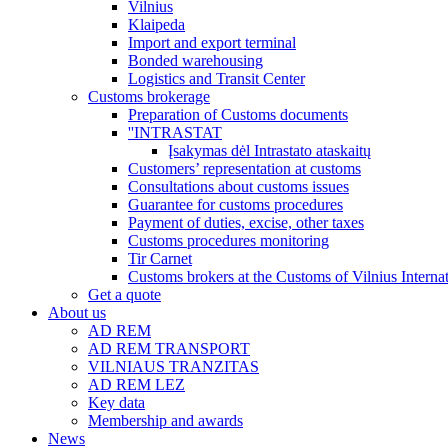
Vilnius
Klaipeda
Import and export terminal
Bonded warehousing
Logistics and Transit Center
Customs brokerage
Preparation of Customs documents
''INTRASTAT
Įsakymas dėl Intrastato ataskaitų
Customers’ representation at customs
Consultations about customs issues
Guarantee for customs procedures
Payment of duties, excise, other taxes
Customs procedures monitoring
Tir Carnet
Customs brokers at the Customs of Vilnius Internat
Get a quote
About us
AD REM
AD REM TRANSPORT
VILNIAUS TRANZITAS
AD REM LEZ
Key data
Membership and awards
News