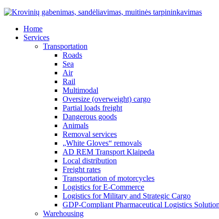
Home
Services
Transportation
Roads
Sea
Air
Rail
Multimodal
Oversize (overweight) cargo
Partial loads freight
Dangerous goods
Animals
Removal services
„White Gloves“ removals
AD REM Transport Klaipeda
Local distribution
Freight rates
Transportation of motorcycles
Logistics for E-Commerce
Logistics for Military and Strategic Cargo
GDP-Compliant Pharmaceutical Logistics Solutio
Warehousing